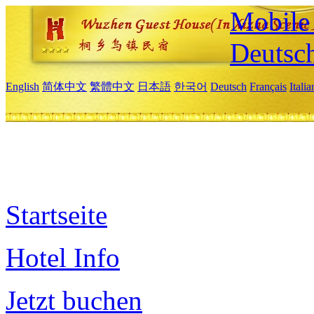
Mobile 
Deutsc
English
简体中文
繁體中文
日本語
한국어
Deutsch
Français
Itali
Startseite
Hotel Info
Jetzt buchen