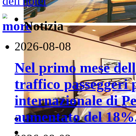
Notizia
2026-08-08
Nel primo mese della
traffico passeggeri 
internazionale di P
aumentato del 18%