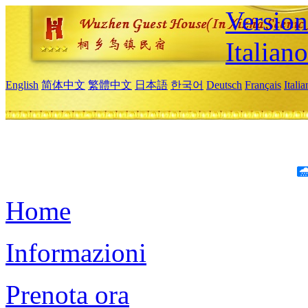
Version
Italiano
English
简体中文
繁體中文
日本語
한국어
Deutsch
Français
Itali
Home
Informazioni
Prenota ora