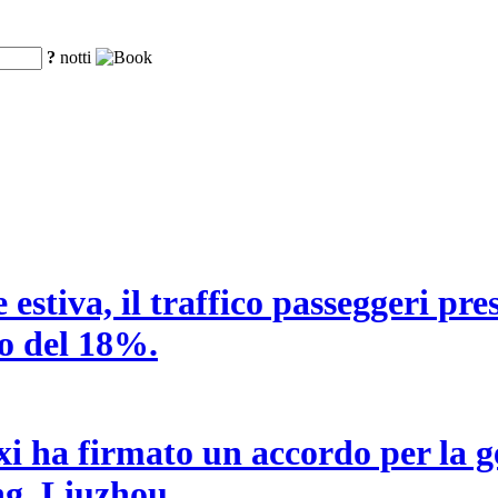
?
notti
estiva, il traffico passeggeri pre
o del 18%.
i ha firmato un accordo per la g
ng, Liuzhou.