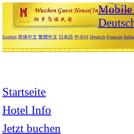
Mobile 
Deutsc
English
简体中文
繁體中文
日本語
한국어
Deutsch
Français
Itali
Startseite
Hotel Info
Jetzt buchen