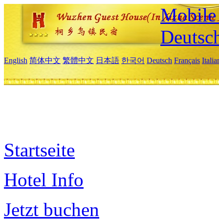
Mobile 
Deutsc
English
简体中文
繁體中文
日本語
한국어
Deutsch
Français
Itali
Startseite
Hotel Info
Jetzt buchen