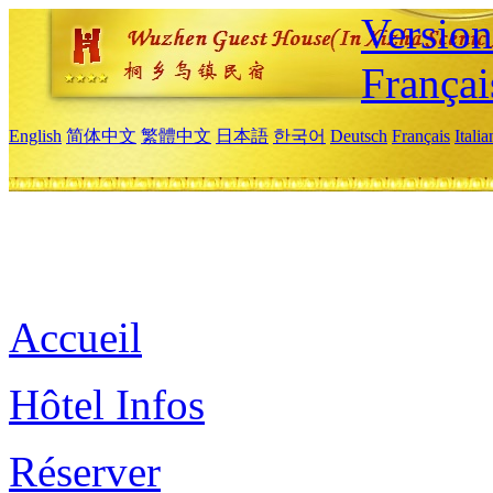
Versio
Françai
English
简体中文
繁體中文
日本語
한국어
Deutsch
Français
Itali
Accueil
Hôtel Infos
Réserver