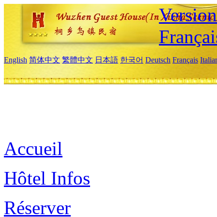
Versio
Françai
English
简体中文
繁體中文
日本語
한국어
Deutsch
Français
Itali
Accueil
Hôtel Infos
Réserver