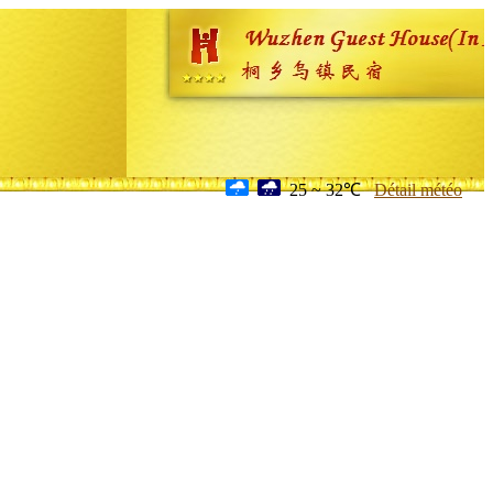
25 ~ 32℃
Détail météo