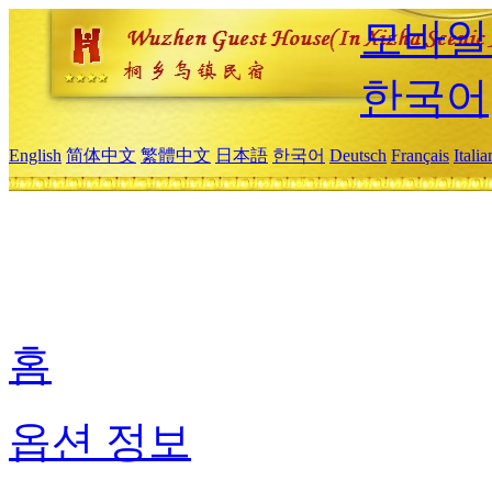
모바일
한국어
English
简体中文
繁體中文
日本語
한국어
Deutsch
Français
Itali
홈
옵션 정보