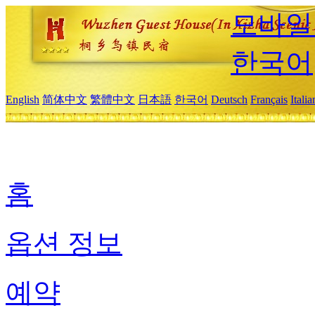
모바일
한국어
English
简体中文
繁體中文
日本語
한국어
Deutsch
Français
Itali
홈
옵션 정보
예약