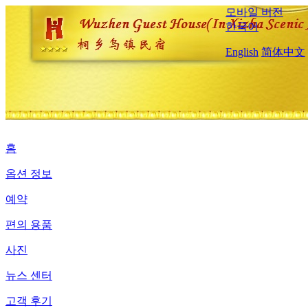
모바일 버전
한국어
English
简体中文
홈
옵션 정보
예약
편의 용품
사진
뉴스 센터
고객 후기