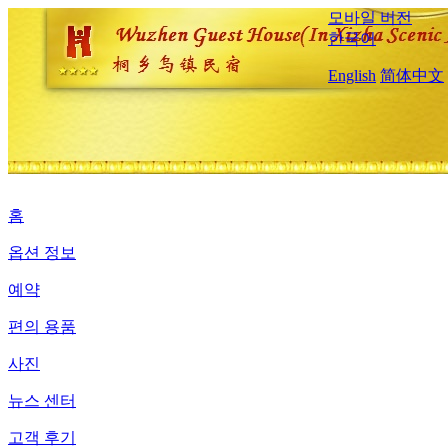
모바일 버전
한국어
English
简体中文
홈
옵션 정보
예약
편의 용품
사진
뉴스 센터
고객 후기