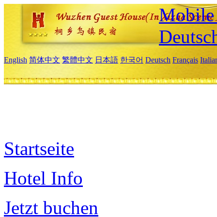
Mobile 
Deutsc
English
简体中文
繁體中文
日本語
한국어
Deutsch
Français
Itali
Startseite
Hotel Info
Jetzt buchen