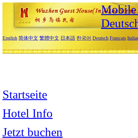
Mobile 
Deutsc
English
简体中文
繁體中文
日本語
한국어
Deutsch
Français
Itali
Startseite
Hotel Info
Jetzt buchen