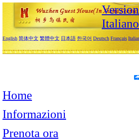
Version
Italiano
English
简体中文
繁體中文
日本語
한국어
Deutsch
Français
Itali
Home
Informazioni
Prenota ora