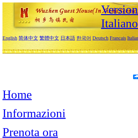
Version
Italiano
English
简体中文
繁體中文
日本語
한국어
Deutsch
Français
Itali
Home
Informazioni
Prenota ora