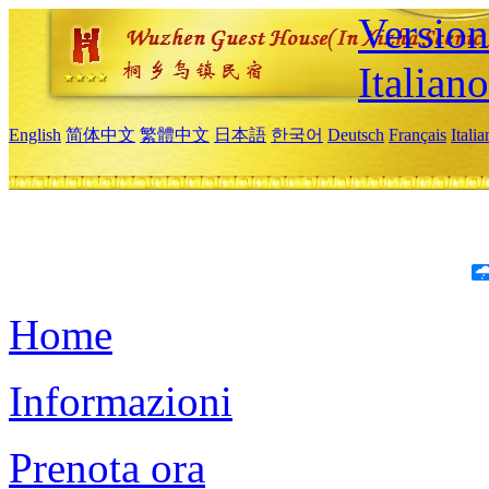
Version
Italiano
English
简体中文
繁體中文
日本語
한국어
Deutsch
Français
Itali
Home
Informazioni
Prenota ora