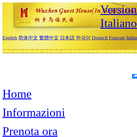
Version
Italiano
English
简体中文
繁體中文
日本語
한국어
Deutsch
Français
Itali
Home
Informazioni
Prenota ora