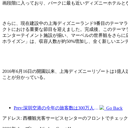
画段階に入っており、パークに最も近いディズニーホテルと
さらに、現在建設中の上海ディズニーランド9番目のテーマ
クトにおける重要な節目を迎えました。完成後、このテーマ
エンターテイメント施設が揃い、マーベルの世界観をさらに
ホライズン」は、収容人数が約50%増加し、全く新しいエン
2016年6月16日の開園以来、上海ディズニーリゾートは1
ことが分かっている。
Prev:深圳空港の今年の旅客数は300万人を超え、同期間の新記録を樹立した。
Go Back
アドレス: 西柵観光客サービスセンターのフロントでチェッ