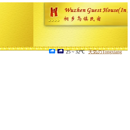
25 ~ 32℃
天気のTongxiang