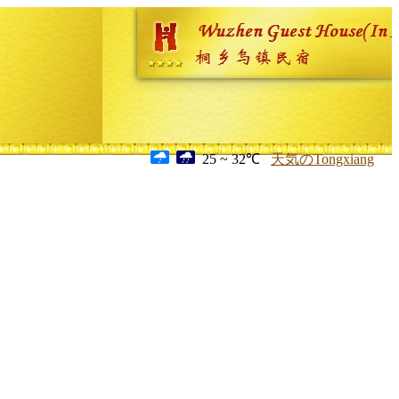
25 ~ 32℃
天気のTongxiang