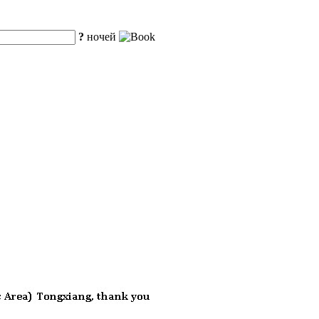
?
ночей