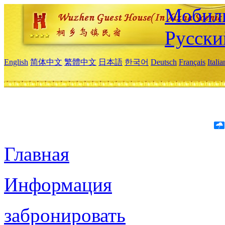
Мобиль
Русски
English
简体中文
繁體中文
日本語
한국어
Deutsch
Français
Itali
Главная
Информация
забронировать