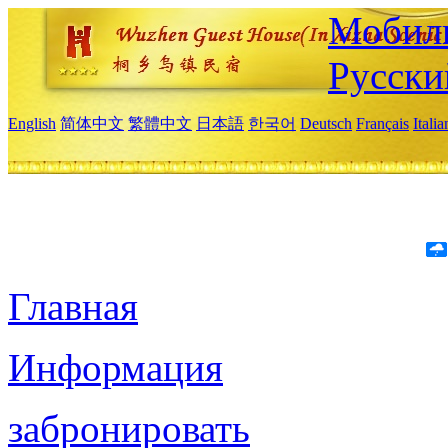
Мобиль
Русски
English
简体中文
繁體中文
日本語
한국어
Deutsch
Français
Itali
Главная
Информация
забронировать