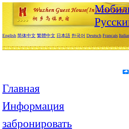
Мобиль
Русски
English
简体中文
繁體中文
日本語
한국어
Deutsch
Français
Itali
Главная
Информация
забронировать