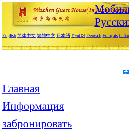
Мобиль
Русски
English
简体中文
繁體中文
日本語
한국어
Deutsch
Français
Itali
Главная
Информация
забронировать