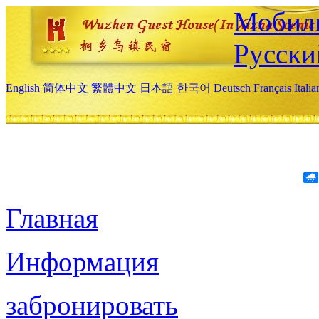
Мобиль
Русски
English
简体中文
繁體中文
日本語
한국어
Deutsch
Français
Itali
Главная
Информация
забронировать