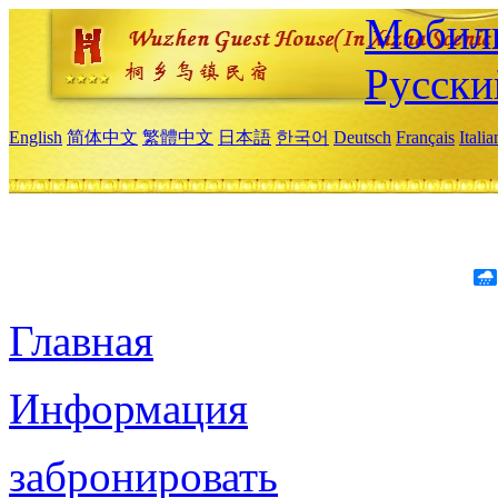
Мобиль
Русски
English
简体中文
繁體中文
日本語
한국어
Deutsch
Français
Itali
Главная
Информация
забронировать