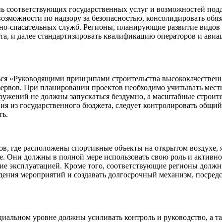
ь соответствующих государственных услуг и возможностей под
озможности по надзору за безопасностью, консолидировать обяз
но-спасательных служб. Регионы, планирующие развитие видов 
а, и далее стандартизировать квалификацию операторов и авиа
ься «Руководящими принципами строительства высококачественн
резервов. При планировании проектов необходимо учитывать мест
ужений не должны запускаться бездумно, а масштабные строит
я из государственного бюджета, следует контролировать общий
ть.
в, где расположены спортивные объекты на открытом воздухе,
. Они должны в полной мере использовать свою роль и активно
ие эксплуатацией. Кроме того, соответствующие регионы должн
дения мероприятий и создавать долгосрочный механизм, посред
циальном уровне должны усиливать контроль и руководство, а 