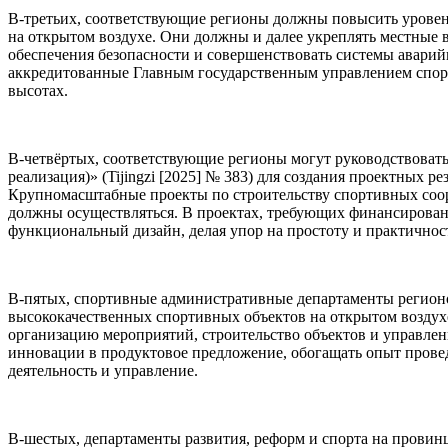
В-третьих, соответствующие регионы должны повысить уровен
на открытом воздухе. Они должны и далее укреплять местные в
обеспечения безопасности и совершенствовать системы аварий
аккредитованные Главным государственным управлением спорт
высотах.
В-четвёртых, соответствующие регионы могут руководствоват
реализация)» (Tijingzi [2025] № 383) для создания проектных 
Крупномасштабные проекты по строительству спортивных соор
должны осуществляться. В проектах, требующих финансировани
функциональный дизайн, делая упор на простоту и практичнос
В-пятых, спортивные административные департаменты регионо
высококачественных спортивных объектов на открытом воздухе
организацию мероприятий, строительство объектов и управлен
инновации в продуктовое предложение, обогащать опыт прове
деятельность и управление.
В-шестых, департаменты развития, реформ и спорта на провин