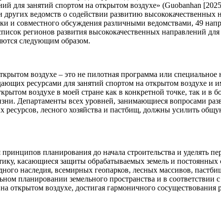
ий для занятий спортом на открытом воздухе» (Guobanhan [2025
 других ведомств о содействии развитию высококачественных 
нки и совместного обсуждения различными ведомствами, 49 нап
 список регионов развития высококачественных направлений для
яются следующим образом.
открытом воздухе – это не пилотная программа или специальное 
дающих ресурсами для занятий спортом на открытом воздухе и 
рытом воздухе в моей стране как в конкретной точке, так и в 
изни. Департаменты всех уровней, занимающиеся вопросами раз
ных ресурсов, лесного хозяйства и пастбищ, должны усилить об
принципов планирования до начала строительства и уделять пе
тику, касающиеся защиты обрабатываемых земель и постоянных 
ного наследия, всемирных геопарков, лесных массивов, пастбищ
ном планировании земельного пространства и в соответствии с
на открытом воздухе, достигая гармоничного сосуществования р