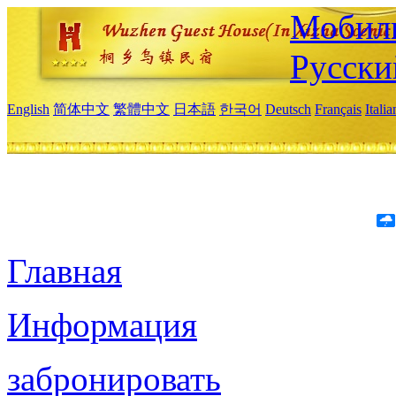
Мобиль
Русски
English
简体中文
繁體中文
日本語
한국어
Deutsch
Français
Itali
Главная
Информация
забронировать