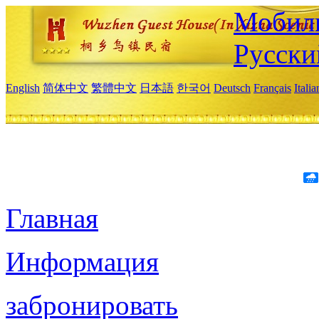
Мобиль
Русски
English
简体中文
繁體中文
日本語
한국어
Deutsch
Français
Itali
Главная
Информация
забронировать