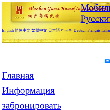
Мобиль
Русски
English
简体中文
繁體中文
日本語
한국어
Deutsch
Français
Itali
Главная
Информация
забронировать